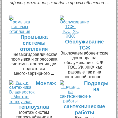
офисов, магазинов, складов и прочих объектов - -
-
Промывка
Обслуживание
системы
ТСЖ
отопления
Заключаем абонентские
Пневмогидравлическая
договора на
промывка и опрессовка
обслуживание ТСЖ,
системы отопления для
ТОС, УК, ЖКХ как
подготовки
разовые так и на
многоквартирного ...
постоянной основе ...
Монтаж
Подряды
на
сантехнические
теплоузлов
работы
Монтаж систем
теплоснабжения и
Все виды