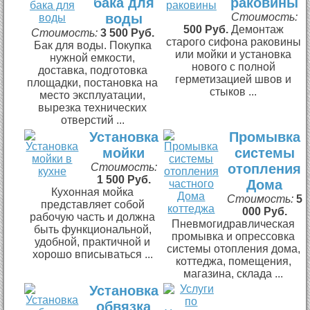
бака для
раковины
воды
Стоимость:
500 Руб.
Демонтаж
Стоимость:
3 500 Руб.
старого сифона раковины
Бак для воды. Покупка
или мойки и установка
нужной емкости,
нового с полной
доставка, подготовка
герметизацией швов и
площадки, постановка на
стыков ...
место эксплуатации,
вырезка технических
отверстий ...
Установка
Промывка
мойки
системы
Стоимость:
отопления
1 500 Руб.
Дома
Кухонная мойка
Стоимость:
5
представляет собой
000 Руб.
рабочую часть и должна
Пневмогидравлическая
быть функциональной,
промывка и опрессовка
удобной, практичной и
системы отопления дома,
хорошо вписываться ...
коттеджа, помещения,
магазина, склада ...
Установка
обвязка