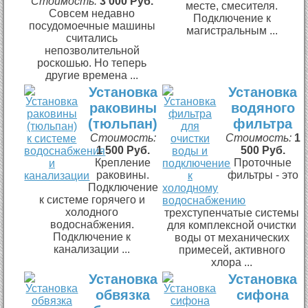
Стоимость:
3 000 Руб.
месте, смесителя.
Совсем недавно
Подключение к
посудомоечные машины
магистральным ...
считались
непозволительной
роскошью. Но теперь
другие времена ...
Установка
Установка
раковины
водяного
(тюльпан)
фильтра
Стоимость:
Стоимость:
1
1 500 Руб.
500 Руб.
Крепление
Проточные
раковины.
фильтры - это
Подключение
к системе горячего и
холодного
трехступенчатые системы
водоснабжения.
для комплексной очистки
Подключение к
воды от механических
канализации ...
примесей, активного
хлора ...
Установка
Установка
обвязка
сифона