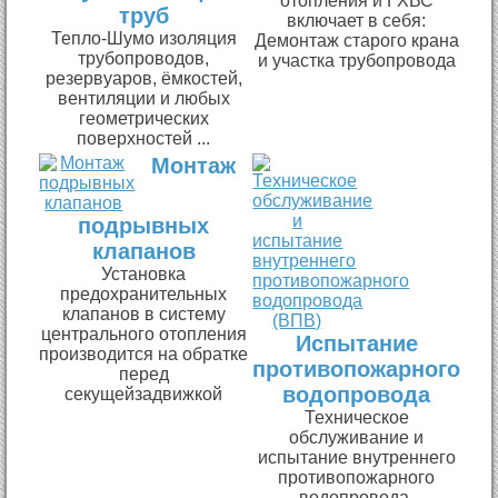
отопления и ГХВС
труб
включает в себя:
Тепло-Шумо изоляция
Демонтаж старого крана
трубопроводов,
и участка трубопровода
резервуаров, ёмкостей,
вентиляции и любых
геометрических
поверхностей ...
Монтаж
подрывных
клапанов
Установка
предохранительных
клапанов в систему
центрального отопления
Испытание
производится на обратке
противопожарного
перед
водопровода
секущейзадвижкой
Техническое
обслуживание и
испытание внутреннего
противопожарного
водопровода.