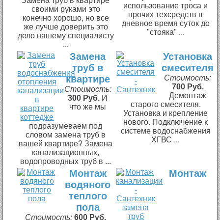
Замена труб в квартире
использование троса и
своими руками это
прочих техсредств в
конечно хорошо, но все
дневное время суток до
же лучше доверить это
"стояка" ...
дело нашему специалисту
...
Замена
Установка
труб в
смесителя
квартире
Стоимость:
700 Руб.
Стоимость:
Демонтаж
300 Руб.
И
старого смесителя.
что же мы
Установка и крепление
нового. Подключение к
подразумеваем под
системе водоснабжения
словом замена труб в
ХГВС ...
вашей квартире? Замена
канализационных,
водопроводных труб в ...
Монтаж
Монтаж
водяного
теплого
пола
Стоимость:
600 Руб.