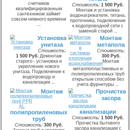
счетчиков
Стоимость:
1 500 Руб.
квалифицированным
Монтаж и установка
сантехником займет
водонагревателя, титана,
совсем немного времени
проточника, подключение
...
к водопроводной сети с
заменой старой ...
Установка
Монтаж
унитаза
метапола
Стоимость:
Стоимость:
1 500 Руб.
Демонтаж
300 Руб.
старого - установка и
Монтаж
укрепление нового
металлопластиковых и
унитаза. Подключение к
полипропиленовых труб
водопроводу и
открытым способом без
канализации ...
учета фурнитуры ...
Монтаж
Прочистка
засора
канализации
полипропиленовых
Стоимость:
1 500 Руб.
труб
Прочистка бытового
Стоимость:
300 Руб.
засора канализации с