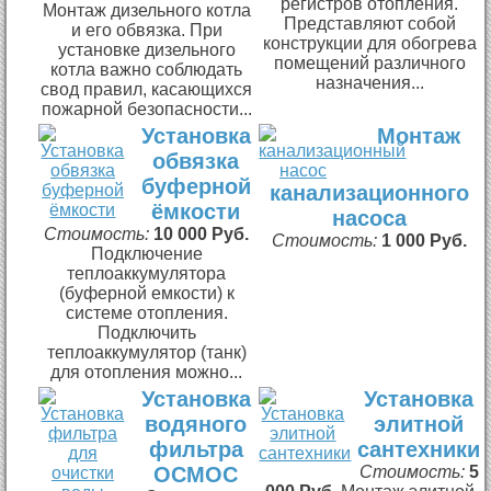
регистров отопления.
Монтаж дизельного котла
Представляют собой
и его обвязка. При
конструкции для обогрева
установке дизельного
помещений различного
котла важно соблюдать
назначения...
свод правил, касающихся
пожарной безопасности...
Установка
Монтаж
обвязка
буферной
канализационного
ёмкости
насоса
Стоимость:
10 000 Руб.
Стоимость:
1 000 Руб.
Подключение
теплоаккумулятора
(буферной емкости) к
системе отопления.
Подключить
теплоаккумулятор (танк)
для отопления можно...
Установка
Установка
водяного
элитной
фильтра
сантехники
ОСМОС
Стоимость:
5