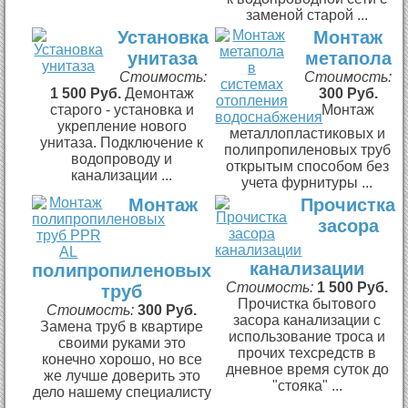
заменой старой ...
Установка
Монтаж
унитаза
метапола
Стоимость:
Стоимость:
1 500 Руб.
Демонтаж
300 Руб.
старого - установка и
Монтаж
укрепление нового
металлопластиковых и
унитаза. Подключение к
полипропиленовых труб
водопроводу и
открытым способом без
канализации ...
учета фурнитуры ...
Монтаж
Прочистка
засора
канализации
полипропиленовых
Стоимость:
1 500 Руб.
труб
Прочистка бытового
Стоимость:
300 Руб.
засора канализации с
Замена труб в квартире
использование троса и
своими руками это
прочих техсредств в
конечно хорошо, но все
дневное время суток до
же лучше доверить это
"стояка" ...
дело нашему специалисту