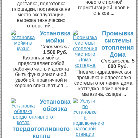
нового с полной
доставка, подготовка
герметизацией швов и
площадки, постановка на
стыков ...
место эксплуатации,
вырезка технических
отверстий ...
Установка
Промывка
мойки
системы
Стоимость:
отопления
1 500 Руб.
Дома
Кухонная мойка
Стоимость:
5
представляет собой
000 Руб.
рабочую часть и должна
Пневмогидравлическая
быть функциональной,
промывка и опрессовка
удобной, практичной и
системы отопления дома,
хорошо вписываться ...
коттеджа, помещения,
магазина, склада ...
Установка
обвязка
твердотопливного
котла