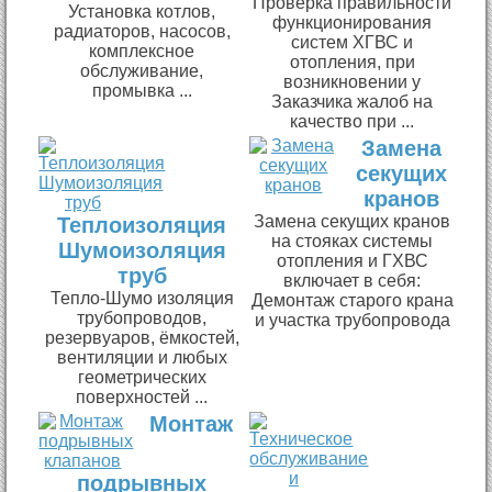
Проверка правильности
Установка котлов,
функционирования
радиаторов, насосов,
систем ХГВС и
комплексное
отопления, при
обслуживание,
возникновении у
промывка ...
Заказчика жалоб на
качество при ...
Замена
секущих
кранов
Замена секущих кранов
Теплоизоляция
на стояках системы
Шумоизоляция
отопления и ГХВС
труб
включает в себя:
Тепло-Шумо изоляция
Демонтаж старого крана
трубопроводов,
и участка трубопровода
резервуаров, ёмкостей,
вентиляции и любых
геометрических
поверхностей ...
Монтаж
подрывных