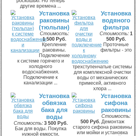
роскошью. Но теперь
другие времена ...
Установка
Установка
раковины
водяного
(тюльпан)
фильтра
Стоимость:
Стоимость:
1
1 500 Руб.
500 Руб.
Крепление
Проточные
раковины.
фильтры - это
Подключение
к системе горячего и
холодного
трехступенчатые системы
водоснабжения.
для комплексной очистки
Подключение к
воды от механических
канализации ...
примесей, активного
хлора ...
Установка
Установка
обвязка
сифона
бака для
раковины
воды
Стоимость:
500 Руб.
Демонтаж
Стоимость:
3 500 Руб.
старого сифона раковины
Бак для воды. Покупка
или мойки и установка
нужной емкости,