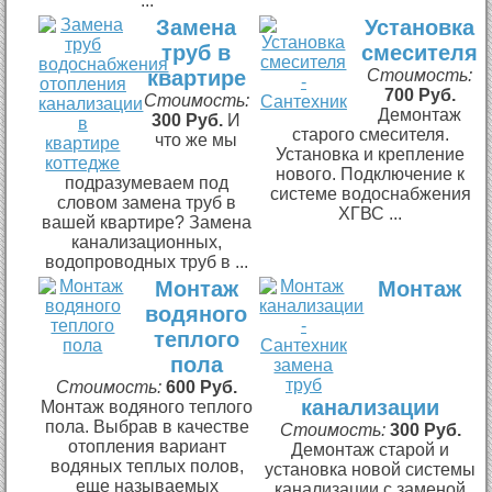
...
Замена
Установка
труб в
смесителя
квартире
Стоимость:
700 Руб.
Стоимость:
Демонтаж
300 Руб.
И
старого смесителя.
что же мы
Установка и крепление
нового. Подключение к
подразумеваем под
системе водоснабжения
словом замена труб в
ХГВС ...
вашей квартире? Замена
канализационных,
водопроводных труб в ...
Монтаж
Монтаж
водяного
теплого
пола
Стоимость:
600 Руб.
канализации
Монтаж водяного теплого
пола. Выбрав в качестве
Стоимость:
300 Руб.
отопления вариант
Демонтаж старой и
водяных теплых полов,
установка новой системы
еще называемых
канализации с заменой