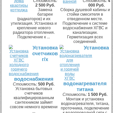
Стоимость:
Стоимость:
4
2 500 Руб.
000 Руб.
Замена
Сборка душевой кабины и
батареи
стойки смесителя в
(радиаторов) и их
отведенном месте.
утилизация. Установка и
Подключение к системе
крепление нового
водоснабжения ХГВС и
радиатора отопления.
канализации.
Подключение к ...
Герметизация всех
соединений.
Установка
Установка
счетчиков
г/х
водоснабжения
водонагревателя
Стоимость:
500 Руб.
Установка бытовых
титана
счетчиков
Стоимость:
1 500 Руб.
квалифицированным
Монтаж и установка
сантехником займет
водонагревателя, титана,
совсем немного времени
проточника, подключение
...
к водопроводной сети с