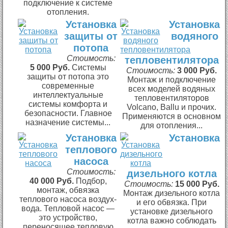
подключение к системе
отопления.
Установка
Установка
защиты от
водяного
потопа
Стоимость:
тепловентилятора
5 000 Руб.
Системы
Стоимость:
3 000 Руб.
защиты от потопа это
Монтаж и подключение
современные
всех моделей водяных
интеллектуальные
тепловентиляторов
системы комфорта и
Volcano, Ballu и прочих.
безопасности. Главное
Применяются в основном
назначение системы...
для отопления...
Установка
Установка
теплового
насоса
Стоимость:
дизельного котла
40 000 Руб.
Подбор,
Стоимость:
15 000 Руб.
монтаж, обвязка
Монтаж дизельного котла
теплового насоса воздух-
и его обвязка. При
вода. Тепловой насос —
установке дизельного
это устройство,
котла важно соблюдать
переносящее тепловую