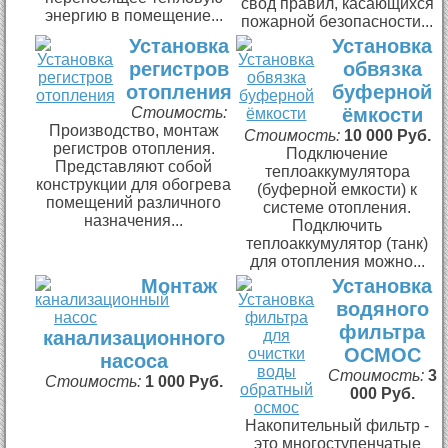
свод правил, касающихся
энергию в помещение...
пожарной безопасности...
Установка
Установка
регистров
обвязка
отопления
буферной
Стоимость:
ёмкости
Производство, монтаж
Стоимость:
10 000 Руб.
регистров отопления.
Подключение
Представляют собой
теплоаккумулятора
конструкции для обогрева
(буферной емкости) к
помещений различного
системе отопления.
назначения...
Подключить
теплоаккумулятор (танк)
для отопления можно...
Монтаж
Установка
водяного
фильтра
канализационного
ОСМОС
насоса
Стоимость:
3
Стоимость:
1 000 Руб.
000 Руб.
Накопительный фильтр -
это многоступенчатые