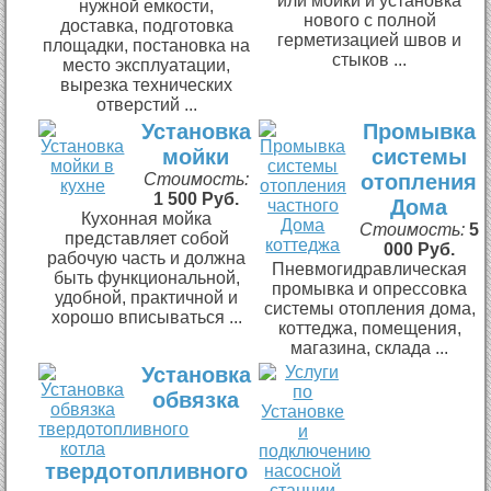
или мойки и установка
нужной емкости,
нового с полной
доставка, подготовка
герметизацией швов и
площадки, постановка на
стыков ...
место эксплуатации,
вырезка технических
отверстий ...
Установка
Промывка
мойки
системы
Стоимость:
отопления
1 500 Руб.
Дома
Кухонная мойка
Стоимость:
5
представляет собой
000 Руб.
рабочую часть и должна
Пневмогидравлическая
быть функциональной,
промывка и опрессовка
удобной, практичной и
системы отопления дома,
хорошо вписываться ...
коттеджа, помещения,
магазина, склада ...
Установка
обвязка
твердотопливного