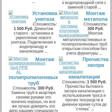
...
к водопроводной сети с
заменой старой ...
Установка
Монтаж
унитаза
метапола
Стоимость:
Стоимость:
1 500 Руб.
Демонтаж
300 Руб.
старого - установка и
Монтаж
укрепление нового
металлопластиковых и
унитаза. Подключение к
полипропиленовых труб
водопроводу и
открытым способом без
канализации ...
учета фурнитуры ...
Монтаж
Прочистка
засора
канализации
полипропиленовых
Стоимость:
1 500 Руб.
труб
Прочистка бытового
Стоимость:
300 Руб.
засора канализации с
Замена труб в квартире
использование троса и
своими руками это
прочих техсредств в
конечно хорошо, но все
дневное время суток до
же лучше доверить это
"стояка" ...
дело нашему специалисту