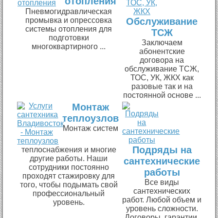
отопления
Пневмогидравлическая
промывка и опрессовка
Обслуживание
системы отопления для
ТСЖ
подготовки
Заключаем
многоквартирного ...
абонентские
договора на
обслуживание ТСЖ,
ТОС, УК, ЖКХ как
разовые так и на
постоянной основе ...
Монтаж
теплоузлов
Монтаж систем
Подряды на
теплоснабжения и многие
другие работы. Наши
сантехнические
сотрудники постоянно
работы
проходят стажировку для
Все виды
того, чтобы подымать свой
сантехнических
профессиональный
работ. Любой объем и
уровень.
уровень сложности.
Договоры, гарантии,