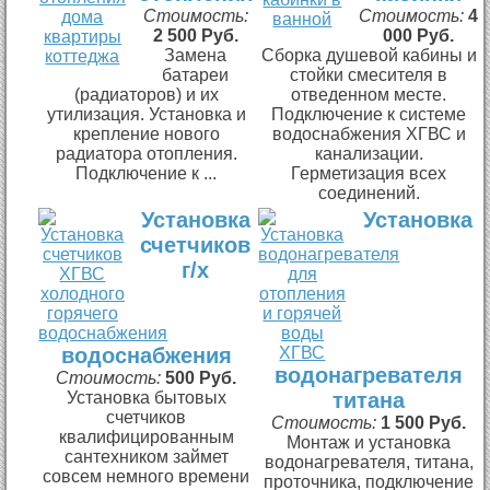
Стоимость:
Стоимость:
4
2 500 Руб.
000 Руб.
Замена
Сборка душевой кабины и
батареи
стойки смесителя в
(радиаторов) и их
отведенном месте.
утилизация. Установка и
Подключение к системе
крепление нового
водоснабжения ХГВС и
радиатора отопления.
канализации.
Подключение к ...
Герметизация всех
соединений.
Установка
Установка
счетчиков
г/х
водоснабжения
водонагревателя
Стоимость:
500 Руб.
Установка бытовых
титана
счетчиков
Стоимость:
1 500 Руб.
квалифицированным
Монтаж и установка
сантехником займет
водонагревателя, титана,
совсем немного времени
проточника, подключение