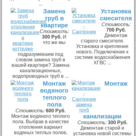
...
Замена
Установка
труб в
смесителя
квартире
Стоимость:
700 Руб.
Стоимость:
Демонтаж
300 Руб.
И
старого смесителя.
что же мы
Установка и крепление
нового. Подключение к
подразумеваем под
системе водоснабжения
словом замена труб в
ХГВС ...
вашей квартире? Замена
канализационных,
водопроводных труб в ...
Монтаж
Монтаж
водяного
теплого
пола
Стоимость:
600 Руб.
канализации
Монтаж водяного теплого
пола. Выбрав в качестве
Стоимость:
300 Руб.
отопления вариант
Демонтаж старой и
водяных теплых полов,
установка новой системы