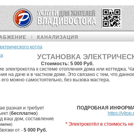
АБЖЕНИЕ
КАНАЛИЗАЦИЯ
ектрического котла
УСТАНОВКА ЭЛЕКТРИЧЕС
Стоимость:
5 000 Руб.
ие электрокотла к системе отопления дома или коттеджа. Ч
ия на даче и в частном доме. Это связано с тем, что данн
ь его можно самостоятельно, без вызова мастера.
ае разная и требует
ПОДРОБНАЯ ИНФОРМА
ект (
бесплатно
)
https://vltop
д ваш дом, составление
* Электрокотёл в стоимость не
латно
)
вязки от -
5 000 Руб.