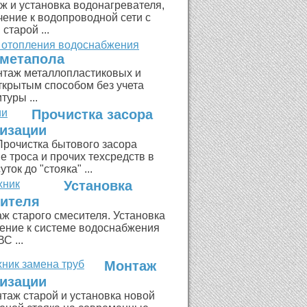
ж и установка водонагревателя,
чение к водопроводной сети с
старой ...
метапола
таж металлопластиковых и
ткрытым способом без учета
туры ...
Прочистка засора
изации
Прочистка бытового засора
е троса и прочих техсредств в
ток до "стояка" ...
Установка
ителя
ж старого смесителя. Установка
чение к системе водоснабжения
С ...
Монтаж
изации
таж старой и установка новой