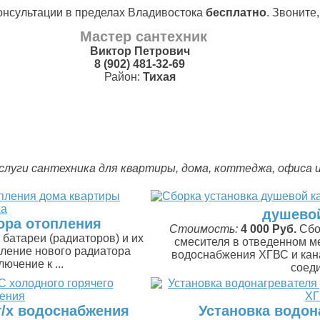
онсультации в пределах Владивостока
бесплатно
. Звоните
Мастер сантехник
Виктор Петрович
8 (902) 481-32-69
Район:
Тихая
услуги сантехника для квартиры, дома, коттеджа, офиса и 
душевой
ора отопления
Стоимость:
4 000 Руб.
Сбо
батареи (радиаторов) и их
смесителя в отведенном м
пление нового радиатора
водоснабжения ХГВС и кан
ючение к ...
соед
г/х водоснабжения
Установка водон