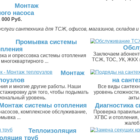
Монтаж
ого насоса
 000 Руб.
услуги сантехника для ТСЖ, офисов, магазинов, складов и п
Промывка системы
Обсл
опления
Заключаем абонент
ка и опрессовка системы отопления
ТСЖ, ТОС, УК, ЖКХ к
 многоквартирного ...
Монтаж
лоузлов
на санте
ия и многие другие работы. Наши
Все виды сантехн
стажировку для того, чтобы подымать
уровень сложности.
иональный уровень.
акты,
Монтаж системы отопления
Диагностика с
 насосов, комплексное обслуживание,
Проверка правильн
мывка ...
ХГВС и отопления, 
жалоб 
Теплоизоляция
оляция труб