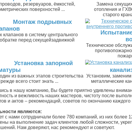
роводов, резервуаров, ёмкостей,
Замена секущих
метрических поверхностей ...
отопления и ГХВ
старого кран
Монтаж подрывных
апанов
Испытание
 клапанов в систему центрального
в
 обратке перед секущейзадвижкой
Техническое обслуж
противопожарно
пожарн
Установка запорной
матуры
канали
один из важных этапов строительства
Установим, заменим
ежде всего стоит знать ...
металлические ка
ись в нашу компанию, Вы будете приятно удивлены внима
ность и вежливость наших мастеров, чистоту после выполн
ов и актов – рекомендаций, советов по окончанию каждого 
ьности являются:
ет с нами сотрудничали более 780 компаний, из них более
лены на выполнение задач клиентов любой сложности, укр
шений. Нам доверяют, нас рекомендуют и советуют.