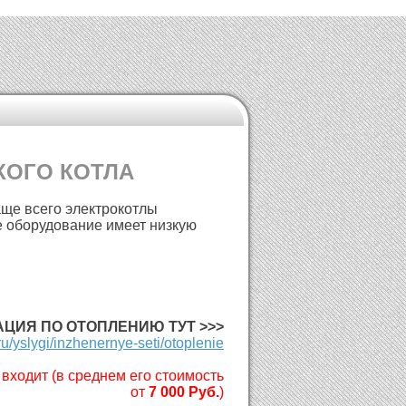
КОГО КОТЛА
аще всего электрокотлы
ое оборудование имеет низкую
ЦИЯ ПО ОТОПЛЕНИЮ ТУТ >>>
.ru/yslygi/inzhenernye-seti/otoplenie
 входит (в среднем его стоимость
от
7 000 Руб.
)