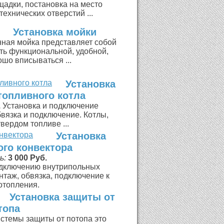
щадки, постановка на место
технических отверстий ...
Установка мойки
нная мойка представляет собой
ть функциональной, удобной,
ошо вписываться ...
Установка
топливного котла
.
Установка и подключение
бвязка и подключение. Котлы,
вердом топливе ...
Установка
го конвектора
ь:
3 000 Руб.
подключению внутрипольных
нтаж, обвязка, подключение к
отопления.
Установка защиты от
топа
стемы защиты от потопа это