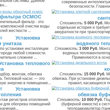
ельной системы. Данное
современные интеллекту
о...
безопасности. Главно
о фильтра ОСМОС
сант
пительный фильтр - это
Стоимость:
5 000 Руб.
Мо
 комплексной очистки воды
отдельная история и требуе
лей жесткости ...
аккуратности при транспортир
Установка
 унитаза
водяного теп
 по установке инсталляции
Стоимость:
3 000 Руб.
Монта
игороде любой сложности.
водяных тепловентиляторо
ительно сложнее ...
Применяются в осно
Установка теплового
са
ко
дбор, монтаж, обвязка
Стоимость:
15 000 Руб.
М
а. Тепловой насос — это
обвязка. При установке дизель
вую энергию в помещение...
правил, касающихся п
Установка
топления
обвязка буф
нтаж регистров отопления.
Стоимость:
10 000 Руб.
По
ии для обогрева помещений
(буферной емкости) к сис
начения...
теплоаккумулятор (танк