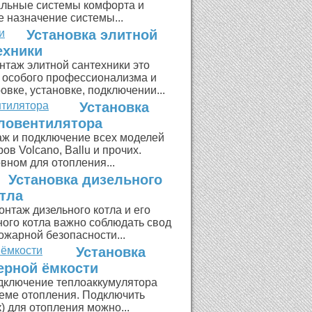
альные системы комфорта и
е назначение системы...
Установка элитной
ехники
нтаж элитной сантехники это
т особого профессионализма и
овке, установке, подключении...
Установка
ловентилятора
ж и подключение всех моделей
в Volcano, Ballu и прочих.
вном для отопления...
Установка дизельного
тла
онтаж дизельного котла и его
ного котла важно соблюдать свод
ожарной безопасности...
Установка
ерной ёмкости
дключение теплоаккумулятора
теме отопления. Подключить
) для отопления можно...