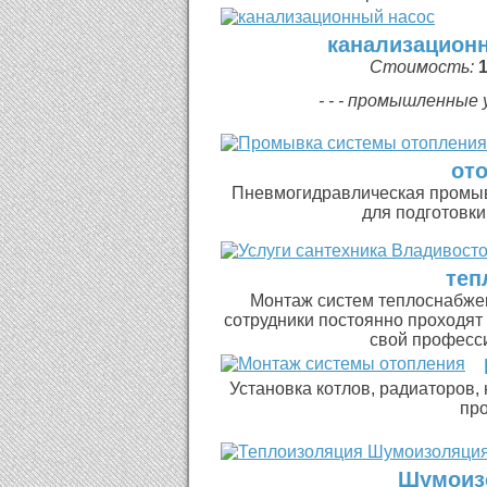
канализационн
Стоимость:
1
- - - промышленные 
от
Пневмогидравлическая промыв
для подготовки
теп
Монтаж систем теплоснабжен
сотрудники постоянно проходят 
свой професс
Установка котлов, радиаторов,
про
Шумоиз