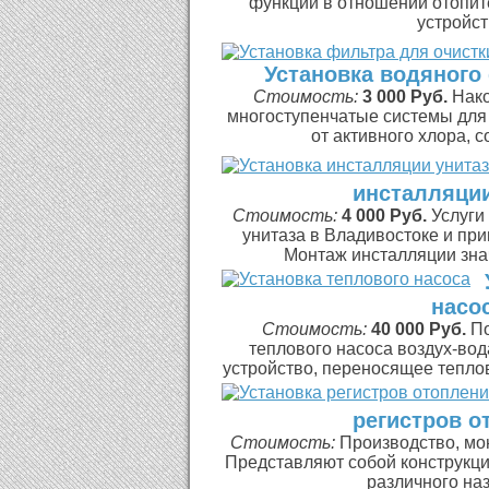
функции в отношении отопит
устройств
Установка водяног
Стоимость:
3 000 Руб.
Нако
многоступенчатые системы для
от активного хлора, со
инсталляции
Стоимость:
4 000 Руб.
Услуги
унитаза в Владивостоке и пр
Монтаж инсталляции знач
насо
Стоимость:
40 000 Руб.
По
теплового насоса воздух-вод
устройство, переносящее тепло
регистров о
Стоимость:
Производство, мо
Представляют собой конструкц
различного наз