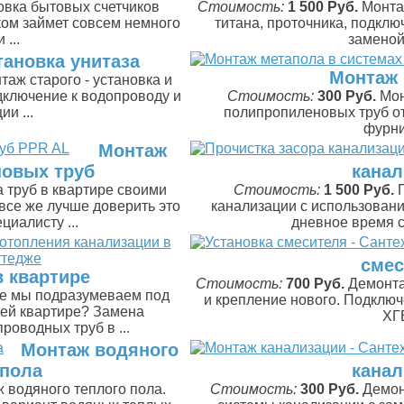
овка бытовых счетчиков
Стоимость:
1 500 Руб.
Монта
ом займет совсем немного
титана, проточника, подклю
...
заменой 
тановка унитаза
Монтаж 
таж старого - установка и
дключение к водопроводу и
Стоимость:
300 Руб.
Мон
и ...
полипропиленовых труб о
фурни
Монтаж
овых труб
канал
 труб в квартире своими
Стоимость:
1 500 Руб.
 все же лучше доверить это
канализации с использовани
циалисту ...
дневное время су
смес
в квартире
Стоимость:
700 Руб.
Демонта
же мы подразумеваем под
и крепление нового. Подклю
шей квартире? Замена
ХГВ
роводных труб в ...
Монтаж водяного
 пола
канал
 водяного теплого пола.
Стоимость:
300 Руб.
Демон