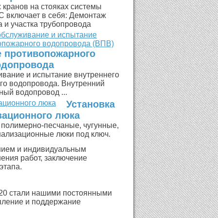
 кранов на стояках системы
С включает в себя: Демонтаж
а и участка трубопровода
 противопожарного
одопровода
ивание и испытание внутреннего
го водопровода. Внутренний
ый водопровод ...
Установка
зационного люка
 полимерно-песчаные, чугунные,
нализационные люки под ключ.
нием и индивидуальным
ения работ, заключение
этапа.
 120 стали нашими постоянными
епление и поддержание