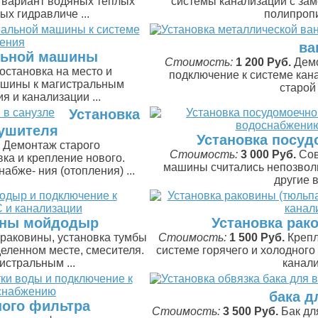
 вариант водяных теплых
системы канализации с за
х гидравличе ...
полипропи
ва
льной машины
Стоимость:
1 200 Руб.
Демо
остановка на место и
подключение к системе кан
ашины к магистральным
старой 
 и канализации ...
Установка
ушителя
Установка посу
Демонтаж старого
Стоимость:
3 000 Руб.
Сов
ка и крепление нового.
машины считались непозвол
абже- ния (отопления) ...
другие в
ины мойдодыр
Установка рак
раковины, установка тумбы
Стоимость:
1 500 Руб.
Крепл
деленном месте, смесителя.
системе горячего и холодног
истральным ...
канали
бака д
ного фильтра
Стоимость:
3 500 Руб.
Бак дл