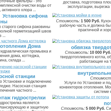
оточные фильтры - это
доставка, подготовка пло
омплексной очистки воды от
эксплуатации, вырезка 
активного хлора ...
Установка сифона
ины
Стоимость:
1 500 Руб.
Кухо
рабочую часть и должна бы
 старого сифона раковины
практичной и хор
 полной герметизацией швов
 ...
отопления Дома
обвязка твердо
идравлическая промывка и
Стоимость:
10 000 Руб
ения дома, коттеджа,
твердотопливного котла, о
на, склада ...
работающие на т
внутрипольно
осной станции
Стоимост
по Установке и подключению
Услуги по Установке и 
ттедже. Насосная станция
конвекторов отопления. Мо
ечения частного ...
системе 
таж гидрострелки
идрострелка является
по
лансирующую и защитную
Стоимость:
5 000 Руб.
Си