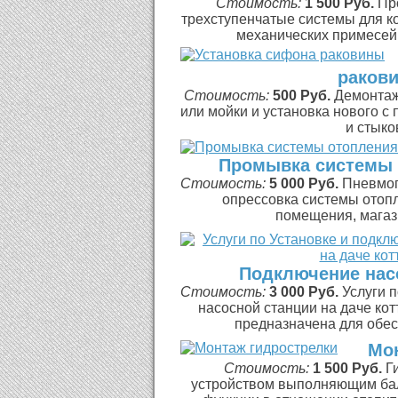
Стоимость:
1 500 Руб.
Пр
трехступенчатые системы для к
механических примесей, 
раков
Стоимость:
500 Руб.
Демонтаж
или мойки и установка нового с
и стыков
Промывка системы 
Стоимость:
5 000 Руб.
Пневмог
опрессовка системы отопл
помещения, магази
Подключение нас
Стоимость:
3 000 Руб.
Услуги 
насосной станции на даче ко
предназначена для обесп
Мон
Стоимость:
1 500 Руб.
Г
устройством выполняющим ба