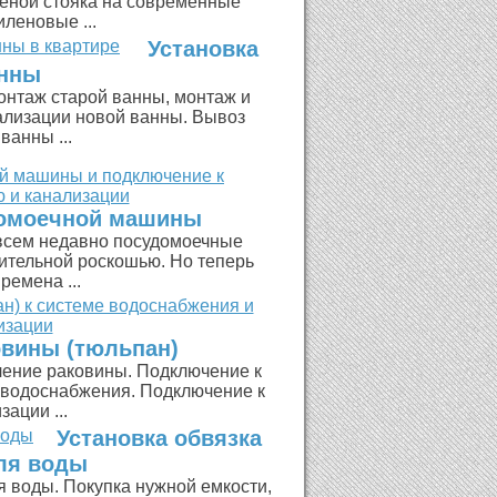
меной стояка на современные
леновые ...
Установка
нны
нтаж старой ванны, монтаж и
ализации новой ванны. Вывоз
ванны ...
домоечной машины
сем недавно посудомоечные
ительной роскошью. Но теперь
ремена ...
овины (тюльпан)
ение раковины. Подключение к
о водоснабжения. Подключение к
зации ...
Установка обвязка
ля воды
я воды. Покупка нужной емкости,