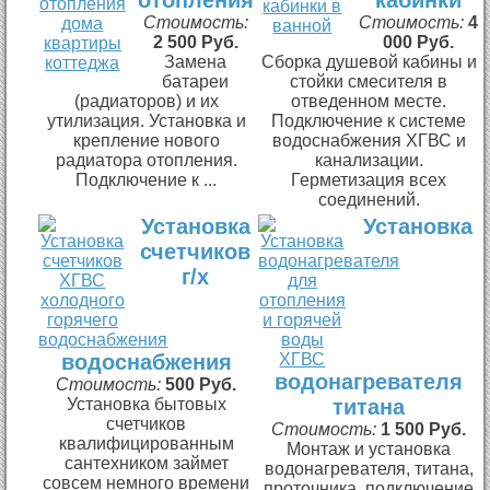
Стоимость:
Стоимость:
4
2 500 Руб.
000 Руб.
Замена
Сборка душевой кабины и
батареи
стойки смесителя в
(радиаторов) и их
отведенном месте.
утилизация. Установка и
Подключение к системе
крепление нового
водоснабжения ХГВС и
радиатора отопления.
канализации.
Подключение к ...
Герметизация всех
соединений.
Установка
Установка
счетчиков
г/х
водоснабжения
водонагревателя
Стоимость:
500 Руб.
Установка бытовых
титана
счетчиков
Стоимость:
1 500 Руб.
квалифицированным
Монтаж и установка
сантехником займет
водонагревателя, титана,
совсем немного времени
проточника, подключение