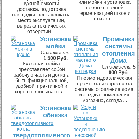
или мойки и установка
нужной емкости,
нового с полной
доставка, подготовка
герметизацией швов и
площадки, постановка на
стыков ...
место эксплуатации,
вырезка технических
отверстий ...
Установка
Промывка
мойки
системы
Стоимость:
отопления
1 500 Руб.
Дома
Кухонная мойка
Стоимость:
5
представляет собой
000 Руб.
рабочую часть и должна
Пневмогидравлическая
быть функциональной,
промывка и опрессовка
удобной, практичной и
системы отопления дома,
хорошо вписываться ...
коттеджа, помещения,
магазина, склада ...
Установка
обвязка
твердотопливного