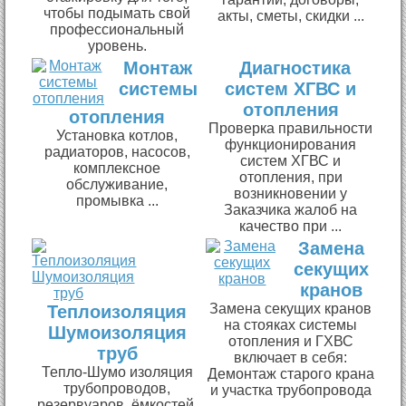
чтобы подымать свой
акты, сметы, скидки ...
профессиональный
уровень.
Монтаж
Диагностика
системы
систем ХГВС и
отопления
отопления
Проверка правильности
Установка котлов,
функционирования
радиаторов, насосов,
систем ХГВС и
комплексное
отопления, при
обслуживание,
возникновении у
промывка ...
Заказчика жалоб на
качество при ...
Замена
секущих
кранов
Замена секущих кранов
Теплоизоляция
на стояках системы
Шумоизоляция
отопления и ГХВС
труб
включает в себя:
Тепло-Шумо изоляция
Демонтаж старого крана
трубопроводов,
и участка трубопровода
резервуаров, ёмкостей,