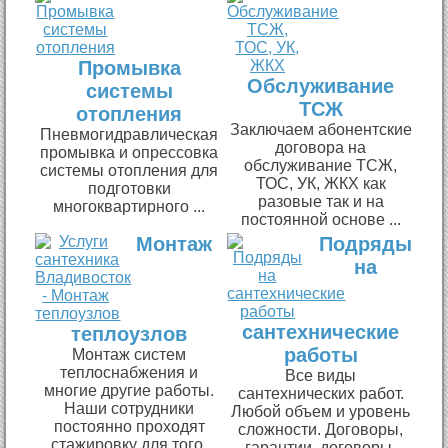
Промывка
Обслуживание
системы
ТСЖ
отопления
Заключаем абонентские
Пневмогидравлическая
договора на
промывка и опрессовка
обслуживание ТСЖ,
системы отопления для
ТОС, УК, ЖКХ как
подготовки
разовые так и на
многоквартирного ...
постоянной основе ...
Монтаж
Подряды
на
сантехнические
теплоузлов
работы
Монтаж систем
теплоснабжения и
Все виды
многие другие работы.
сантехнических работ.
Наши сотрудники
Любой объем и уровень
постоянно проходят
сложности. Договоры,
стажировку для того,
гарантии, договоры,