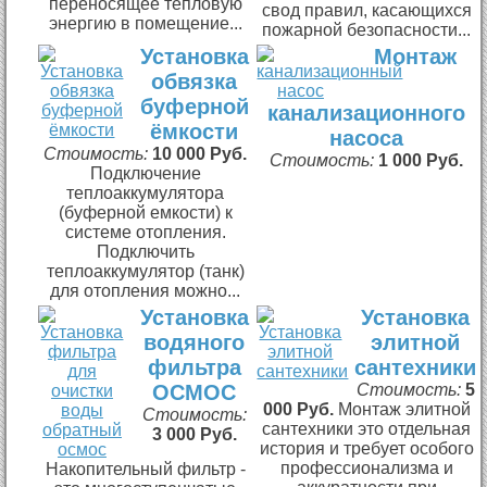
переносящее тепловую
свод правил, касающихся
энергию в помещение...
пожарной безопасности...
Установка
Монтаж
обвязка
буферной
канализационного
ёмкости
насоса
Стоимость:
10 000 Руб.
Стоимость:
1 000 Руб.
Подключение
теплоаккумулятора
(буферной емкости) к
системе отопления.
Подключить
теплоаккумулятор (танк)
для отопления можно...
Установка
Установка
водяного
элитной
фильтра
сантехники
ОСМОС
Стоимость:
5
000 Руб.
Монтаж элитной
Стоимость:
сантехники это отдельная
3 000 Руб.
история и требует особого
профессионализма и
Накопительный фильтр -