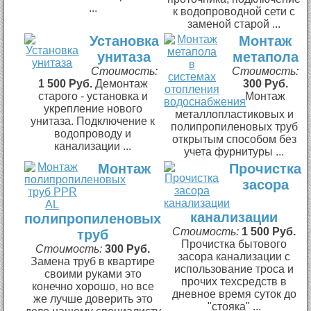
...
к водопроводной сети с
заменой старой ...
Установка
Монтаж
унитаза
метапола
Стоимость:
Стоимость:
1 500 Руб.
Демонтаж
300 Руб.
старого - установка и
Монтаж
укрепление нового
металлопластиковых и
унитаза. Подключение к
полипропиленовых труб
водопроводу и
открытым способом без
канализации ...
учета фурнитуры ...
Монтаж
Прочистка
засора
канализации
полипропиленовых
Стоимость:
1 500 Руб.
труб
Прочистка бытового
Стоимость:
300 Руб.
засора канализации с
Замена труб в квартире
использование троса и
своими руками это
прочих техсредств в
конечно хорошо, но все
дневное время суток до
же лучше доверить это
"стояка" ...