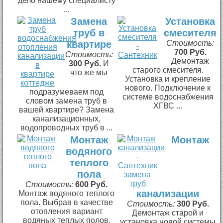
дело нашему специалисту
...
Замена
Установка
труб в
смесителя
квартире
Стоимость:
700 Руб.
Стоимость:
Демонтаж
300 Руб.
И
старого смесителя.
что же мы
Установка и крепление
нового. Подключение к
подразумеваем под
системе водоснабжения
словом замена труб в
ХГВС ...
вашей квартире? Замена
канализационных,
водопроводных труб в ...
Монтаж
Монтаж
водяного
теплого
пола
Стоимость:
600 Руб.
канализации
Монтаж водяного теплого
пола. Выбрав в качестве
Стоимость:
300 Руб.
отопления вариант
Демонтаж старой и
водяных теплых полов,
установка новой системы