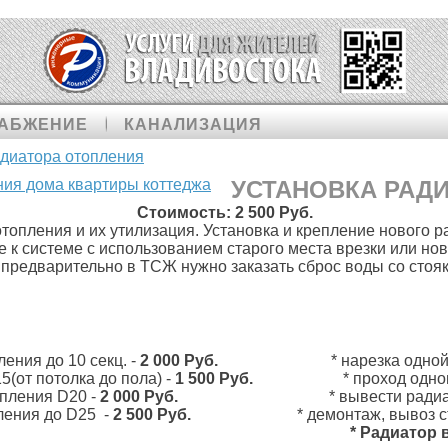
АБЖЕНИЕ
КАНАЛИЗАЦИЯ
адиатора отопления
УСТАНОВКА РАД
Стоимость:
2 500 Руб.
топления и их утилизация. Установка и крепление нового р
 к системе с использованием старого места врезки или нов
о предварительно в ТСЖ нужно заказать сброс воды со стоя
ения до 10 секц. -
2 000 Руб.
* нарезка одно
5(от потолка до пола) -
1 500
Руб.
* проход одно
опления D20 -
2 000
Руб.
* вывести радиа
пления до D25 -
2 500
Руб.
* демонтаж, вывоз 
* Радиатор 