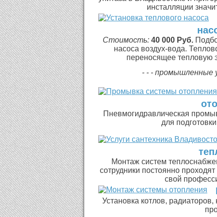
инсталляции значит
нас
Стоимость:
40 000 Руб.
Подбо
насоса воздух-вода. Теплов
переносящее тепловую э
- - - промышленные 
от
Пневмогидравлическая промыв
для подготовки
теп
Монтаж систем теплоснабжен
сотрудники постоянно проходят 
свой професс
Установка котлов, радиаторов,
про