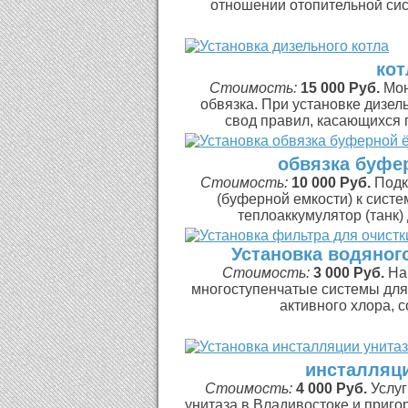
отношении отопительной сис
кот
Стоимость:
15 000 Руб.
Мон
обвязка. При установке дизел
свод правил, касающихся 
обвязка буфе
Стоимость:
10 000 Руб.
Подк
(буферной емкости) к сист
теплоаккумулятор (танк)
Установка водяно
Стоимость:
3 000 Руб.
На
многоступенчатые системы для
активного хлора, с
инсталляци
Стоимость:
4 000 Руб.
Услуг
унитаза в Владивостоке и приг