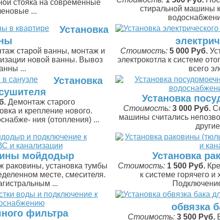
ной стояка на современные
стиральной машины к
еновые ...
водоснабжения
Установка
ны
электрич
таж старой ванны, монтаж и
Стоимость:
5 000 Руб.
Ус
лизации новой ванны. Вывоз
электрокотла к системе от
анны ...
всего эл
Установка
сушителя
Установка пос
б.
Демонтаж старого
Стоимость:
3 000 Руб.
С
овка и крепление нового.
машины считались непозво
набже- ния (отопления) ...
другие
вины мойдодыр
Установка ра
 раковины, установка тумбы
Стоимость:
1 500 Руб.
Кре
еделенном месте, смесителя.
к системе горячего и
гистральным ...
Подключение 
обвязка 
яного фильтра
Стоимость:
3 500 Руб.