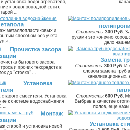
и установка водонагревателя,
канал
ение к водопроводной сети с
тарой ...
етапола
полипропи
аж металлопластиковых и
Стоимость:
300 Руб.
За
рытым способом без учета
руками это конечно хорошо
ры ...
дело нашему
Прочистка засора
зации
Замена тр
очистка бытового засора
Стоимость:
300 Руб.
И 
троса и прочих техсредств в
словом замена труб 
к до "стояка" ...
канализационных, в
Установка
теля
тепл
старого смесителя. Установка
Стоимость:
600 Руб.
Мо
ние к системе водоснабжения
Выбрав в качестве отоп
 ...
полов, еще назы
Монтаж
зации
Установка ст
ж старой и установка новой
Стоимость:
1 500 Руб.
Пос