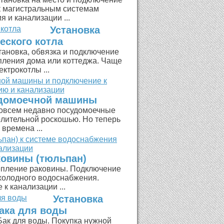
 магистральным системам
 и канализации ...
Установка
еского котла
тановка, обвязка и подключение
опления дома или коттеджа. Чаще
ектрокотлы ...
удомоечной машины
овсем недавно посудомоечные
лительной роскошью. Но теперь
 времена ...
ковины (тюльпан)
пление раковины. Подключение
 холодного водоснабжения.
к канализации ...
Установка
бака для воды
Бак для воды. Покупка нужной