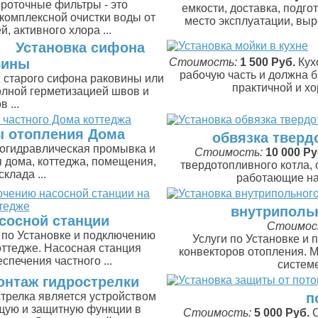
роточные фильтры - это
емкости, доставка, подго
комплексной очистки воды от
место эксплуатации, выре
, активного хлора ...
Установка сифона
вины
Стоимость:
1 500 Руб.
Кух
рабочую часть и должна 
 старого сифона раковины или
практичной и хо
полной герметизацией швов и
 ...
 отопления Дома
обвязка тверд
огидравлическая промывка и
Стоимость:
10 000 Ру
 дома, коттеджа, помещения,
твердотопливного котла, 
склада ...
работающие на 
внутриполь
сосной станции
Стоимос
 по Установке и подключению
Услуги по Установке и
оттедже. Насосная станция
конвекторов отопления. М
спечения частного ...
систем
онтаж гидрострелки
трелка является устройством
п
ую и защитную функции в
Стоимость:
5 000 Руб.
С