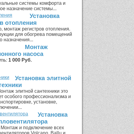
уальные системы комфорта и
ое назначение системы...
Установка
ов отопления
, монтаж регистров отопления.
рукции для обогрева помещений
о назначения...
Монтаж
ионного насоса
ть:
1 000 Руб.
Установка элитной
техники
онтаж элитной сантехники это
ует особого профессионализма и
анспортировке, установке,
лючении...
Установка
пловентилятора
Монтаж и подключение всех
ентиляторов Volcano, Ballu и