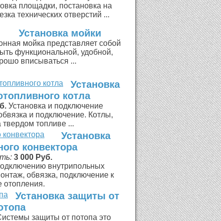
товка площадки, постановка на
зка технических отверстий ...
Установка мойки
онная мойка представляет собой
быть функциональной, удобной,
рошо вписываться ...
Установка
отопливного котла
б.
Установка и подключение
обвязка и подключение. Котлы,
твердом топливе ...
Установка
ного конвектора
ть:
3 000 Руб.
 подключению внутрипольных
онтаж, обвязка, подключение к
е отопления.
Установка защиты от
отопа
истемы защиты от потопа это