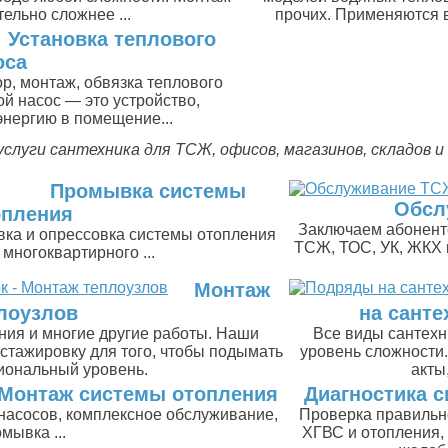
ельно сложнее ...
прочих. Применяются в
Установка теплового
оса
р, монтаж, обвязка теплового
ой насос — это устройство,
нергию в помещение...
услуги сантехника для ТСЖ, офисов, магазинов, складов и п
Промывка системы
Обсл
опления
Заключаем абонент
ка и опрессовка системы отопления
ТСЖ, ТОС, УК, ЖКХ к
 многоквартирного ...
Монтаж
лоузлов
на санте
ия и многие другие работы. Наши
Все виды сантехн
стажировку для того, чтобы подымать
уровень сложности.
иональный уровень.
акты,
Монтаж системы отопления
Диагностика с
 насосов, комплексное обслуживание,
Проверка правильн
мывка ...
ХГВС и отопления, 