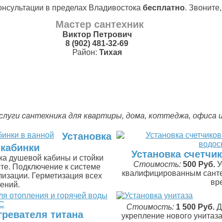
онсультации в пределах Владивостока
бесплатно
. Звоните
Мастер сантехник
Виктор Петрович
8 (902) 481-32-69
Район:
Тихая
услуги сантехника для квартиры, дома, коттеджа, офиса и 
Установка
кабинки
Установка счетчи
ка душевой кабины и стойки
Стоимость:
500 Руб.
У
те. Подключение к системе
квалифицированным санте
изации. Герметизация всех
вре
ений.
Стоимость:
1 500 Руб.
Д
гревателя титана
укрепление нового унитаз