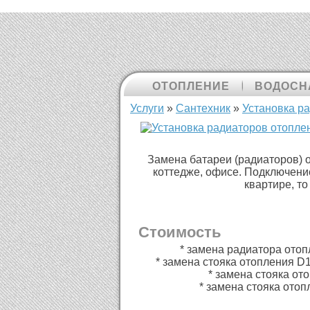
ОТОПЛЕНИЕ
ВОДОСН
Вы здесь
Услуги
»
Cантехник
»
Установка р
Замена батареи (радиаторов) о
коттедже, офисе. Подключение
квартире, т
Стоимость
* замена радиатора отопл
* замена стояка отопления D1
* замена стояка от
* замена стояка ото