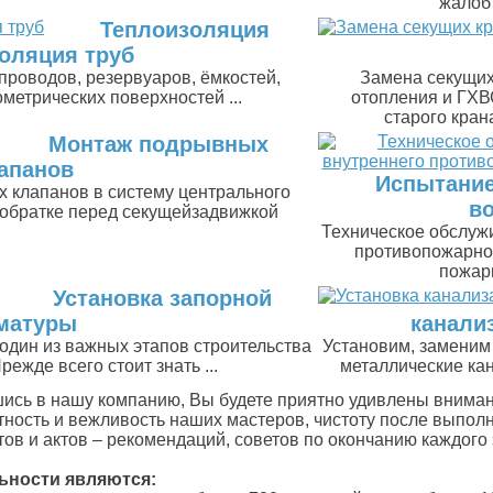
жалоб 
Теплоизоляция
оляция труб
роводов, резервуаров, ёмкостей,
Замена секущих
метрических поверхностей ...
отопления и ГХВ
старого кран
Монтаж подрывных
апанов
Испытание
 клапанов в систему центрального
в
 обратке перед секущейзадвижкой
Техническое обслуж
противопожарно
пожарн
Установка запорной
матуры
канали
один из важных этапов строительства
Установим, заменим
ежде всего стоит знать ...
металлические ка
ись в нашу компанию, Вы будете приятно удивлены внима
ность и вежливость наших мастеров, чистоту после выполн
ов и актов – рекомендаций, советов по окончанию каждого 
ьности являются: