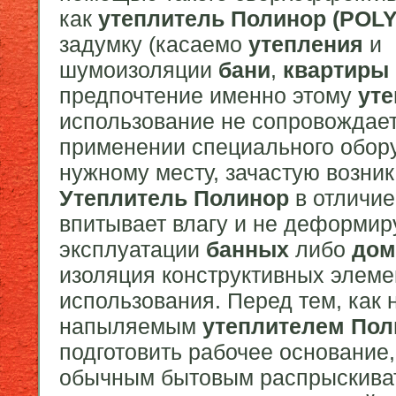
как
утеплитель
Полинор (POL
задумку (касаемо
утепления
и
шумоизоляции
бани
,
квартиры
предпочтение именно этому
ут
использование не сопровождае
применении специального обору
нужному месту, зачастую возни
Утеплитель
Полинор
в отличи
впитывает влагу и не деформир
эксплуатации
банных
либо
дом
изоляция конструктивных элеме
использования. Перед тем, как 
напыляемым
утеплителем
Пол
подготовить рабочее основание,
обычным бытовым распрыскиват