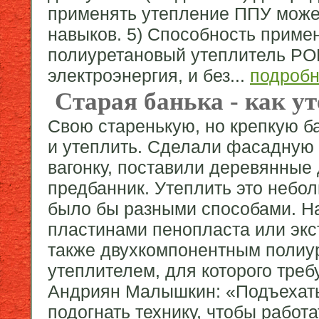
применять утепление ППУ може
навыков. 5) Способность прим
полиуретановый утеплитель POL
электроэнергия, и без...
подроб
Старая банька - как у
Свою старенькую, но крепкую б
и утеплить. Сделали фасадную 
вагонку, поставили деревянные
предбанник. Утеплить это небо
было бы разными способами. На
пластинами пенопласта или экс
также двухкомпонентным поли
утеплителем, для которого тре
Андриян Малышкин: «Подъехать
подогнать технику, чтобы работа