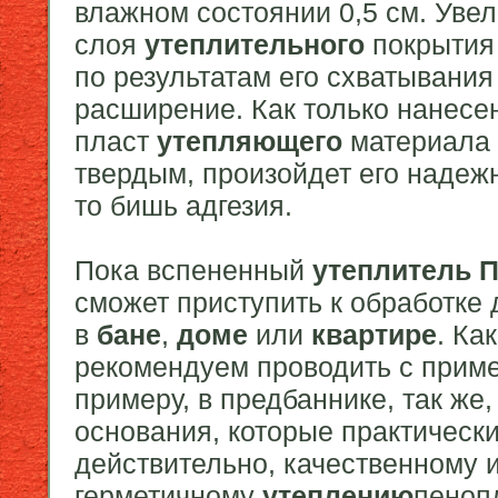
влажном состоянии 0,5 см. Уве
слоя
утеплительного
покрыти
по результатам его схватывания
расширение. Как только нанесе
пласт
утепляющего
материала
твердым, произойдет его надеж
то бишь адгезия.
Пока вспененный
утеплитель 
сможет приступить к обработке 
в
бане
,
доме
или
квартире
. Ка
рекомендуем проводить с примен
примеру, в предбаннике, так же,
основания, которые практически
действительно, качественному 
герметичному
утеплению
пеноп