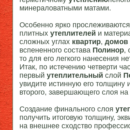
минераловатными матами.
Особенно ярко прослеживаются 
плитных
утеплителей
и материа
сложных углах
квартир
,
домов
вспененного состава
Полинор
,
то для его легкого нанесения н
Итак, по истечению четверти час
первый
утеплительный
слой
П
увидите истинную его толщину 
второго, завершающего слоя на
Создание финального слоя
уте
получить итоговую толщину, эк
на внешнее сходство професси