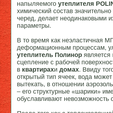
напыляемого
утеплителя
POLI
химический состав значительно 
черед, делает неодинаковыми и
параметры.
В то время как неэластичная М
деформационным процессам, ул
утеплитель Полинор
является 
сцепление с рабочей поверхност
в
квартирах
и
домах
. Ввиду то
открытый тип ячеек, вода может 
вытекать, в отношении аэрозол
– его структурные «шарики» им
обуславливают невозможность 