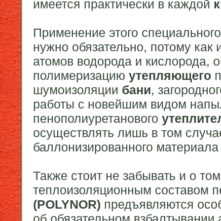
имеется практически в каждой
к
Применение этого специального
нужно обязательно, потому как
атомов водорода и кислорода, 
полимеризацию
утепляющего
п
шумоизоляции
бани
, загородно
работы с новейшим видом напы
пенополиуретанового
утеплите
осуществлять лишь в том случа
баллонизированного материала я
Также стоит не забывать и о то
теплоизоляционным составом п
(POLYNOR)
предъявляются особ
об обязательном взбалтывании 