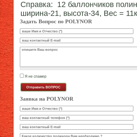
Справка: 12 баллончиков полин
ширина-21, высота-34, Вес = 11к
Задать Вопрос по POLYNOR
Ваше И.О.
*
E-mail
*
Ваш вопрос
*
Я не спамер
Я спамер
Заявка на POLYNOR
Ваше И.О.
*
Телефон
*
E-mail
Какое количество будете заказывать?
*