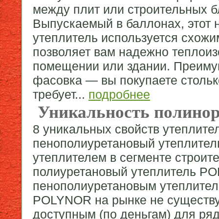
между плит или строительных 
Выпускаемый в баллонах, этот
утеплитель используется схожи
позволяет вам надежно теплоиз
помещении или здании. Преим
фасовка — вы покупаете столько
требует...
подробнее
Уникальность полино
8 уникальных свойств утепли
пенополиуретановый утеплител
утеплителем в сегменте строит
полиуретановый утеплитель P
пенополиуретановым утеплителе
POLYNOR на рынке не существуе
доступным (по деньгам) для ряд