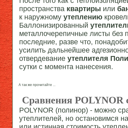
После того как с теплоизоляцие
пространства
квартиры
или
ба
к наружному
утеплению
кровел
Баллонизированный
утеплите
металлочерепичные листы без п
последние, разве что, понадоби
усилить дальнейшее адгезионно
отвердевание
утеплителя
Поли
сутки с момента нанесения.
А так же прочитайте ...
Сравнения POLYNOR с
POLYNOR (полинор) - можно ср
утеплителей, но остановимся н
или истинная стоимость утепле