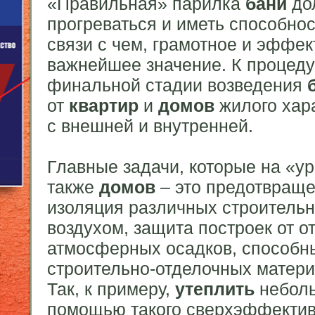
«Правильная» парилка
бани
до
прогреваться и иметь способно
связи с чем, грамотное и эффе
важнейшее значение. К процед
финальной стадии возведения
от
квартир
и
домов
жилого хара
с внешней и внутренней.
Главные задачи, которые на «у
также
домов
– это предотвраще
изоляция различных строительн
воздухом, защита построек от о
атмосферных осадков, способн
строительно-отделочных материа
Так, к примеру,
утеплить
неболь
помощью такого сверхэффектив