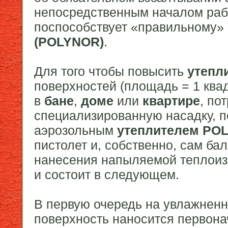
непосредственным началом рабо
поспособствует «правильному»
(POLYNOR)
.
Для того чтобы повысить
утепл
поверхностей (площадь = 1 ква
в
бане
,
доме
или
квартире
, по
специализированную насадку, п
аэрозольным
утеплителем
PO
пистолет и, собственно, сам ба
нанесения напыляемой теплои
и состоит в следующем.
В первую очередь на увлажнен
поверхность наносится первон