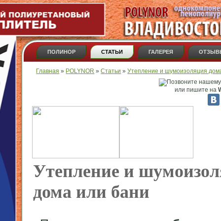
ПОЛИНОР
СТАТЬИ
ГАЛЕРЕЯ
ОТЗЫВ
Вы здесь
Главная
»
POLYNOR
»
Статьи
»
Утепление и шумоизоляция дом
или пишите на
W
Утепление и шумоизо
дома или бани