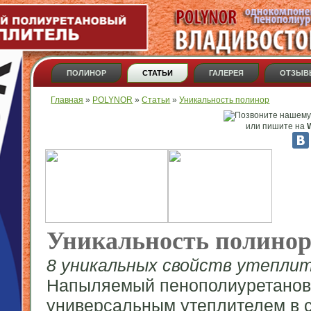
ПОЛИНОР
СТАТЬИ
ГАЛЕРЕЯ
ОТЗЫВ
Вы здесь
Главная
»
POLYNOR
»
Статьи
»
Уникальность полинор
или пишите на
W
Уникальность полино
8 уникальных свойств утепл
Напыляемый пенополиуретановы
универсальным утеплителем в с