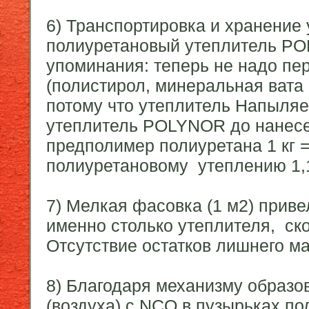
6) Транспортировка и хранени
полиуретановый утеплитель
PO
упоминания: теперь не надо пе
(полистирол, минеральная вата 
потому что утеплитель Напыля
утеплитель
POLYNOR
до нанесе
предполимер полиуретана 1 кг =
полиуретановому утеплению 1,
7) Мелкая фасовка (1 м
2
) приве
именно столько утеплителя, ск
Отсутствие остатков лишнего м
8) Благодаря механизму образо
(воздуха) с NCO в пузырьках по