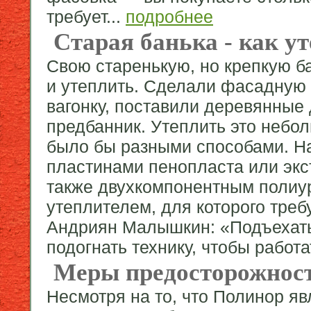
требует...
подробнее
Старая банька - как у
Свою старенькую, но крепкую б
и утеплить. Сделали фасадную 
вагонку, поставили деревянные
предбанник. Утеплить это небо
было бы разными способами. На
пластинами пенопласта или экс
также двухкомпонентным поли
утеплителем, для которого тре
Андриян Малышкин: «Подъехать
подогнать технику, чтобы работа
Меры предосторожнос
Несмотря на то, что Полинор яв