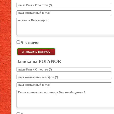
Ваше И.О.
*
E-mail
*
Ваш вопрос
*
Я не спамер
Я спамер
Заявка на POLYNOR
Ваше И.О.
*
Телефон
*
E-mail
Какое количество будете заказывать?
*