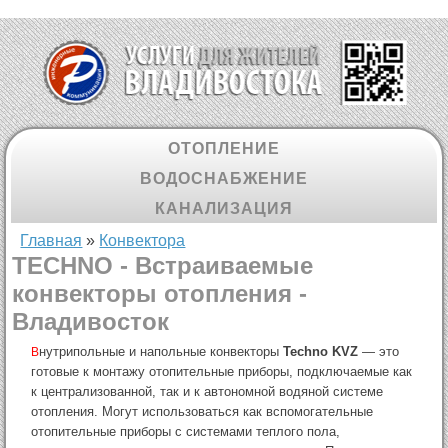
ОТОПЛЕНИЕ
ВОДОСНАБЖЕНИЕ
КАНАЛИЗАЦИЯ
Вы здесь
Главная
»
Конвектора
TECHNO - Встраиваемые
конвекторы отопления -
Владивосток
нутрипольные и напольные конвекторы
Techno KVZ
— это
В
готовые к монтажу отопительные приборы, подключаемые как
к централизованной, так и к автономной водяной системе
отопления. Могут использоваться как вспомогательные
отопительные приборы с системами теплого пола,